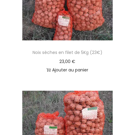
a
u
t
i
o
n
Noix sèches en filet de 5Kg (23€)
23,00
€
Ajouter au panier